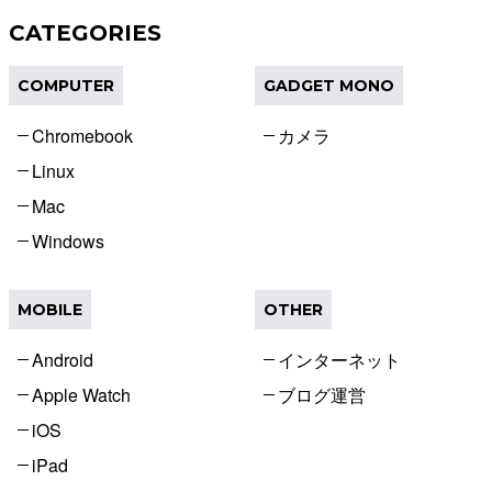
CATEGORIES
COMPUTER
GADGET MONO
Chromebook
カメラ
Linux
Mac
Windows
MOBILE
OTHER
Android
インターネット
Apple Watch
ブログ運営
iOS
iPad