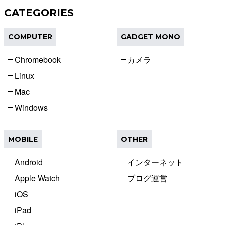
CATEGORIES
COMPUTER
GADGET MONO
Chromebook
カメラ
Linux
Mac
Windows
MOBILE
OTHER
Android
インターネット
Apple Watch
ブログ運営
iOS
iPad