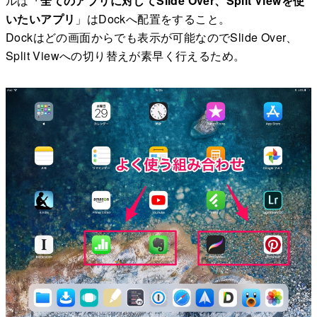
ルは
「全てのアプリに対してSlide Over、Split Viewを使
いたいアプリ
」はDockへ配置をすること。
Dockはどの画面からでも表示が可能なのでSlide Over、
Split Viewへの切り替えが素早く行えるため。