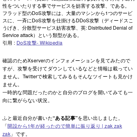
性をついたりする事でサービスを妨害する攻撃、である。
フラッド型のDoS攻撃には、大量のマシンから1つのサービ
スに、一斉にDoS攻撃を仕掛けるDDoS攻撃（ディードスこ
うげき、分散型サービス妨害攻撃、英: Distributed Denial of
Service attack）という類型がある。
引用 :
DoS攻撃- Wikipedia
確認のためXserverのインフォメーションを見てみたので
すが、攻撃を受けてダウンしているなどと情報は載ってい
ません。Twitterで検索してみるもそんなツイートも見かけ
ません。
一時的な問題だったのかと自分のブログを開いてみても一
向に繋がらない状況。
ふと最近自分が書いた
“ある記事”
を思い出しました。
「
開設から
1
年が経ったので簡単に振り返り
| zak zak
zak
」です。