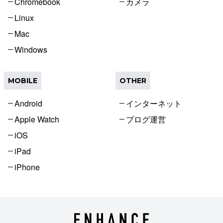
Chromebook
カメラ
Linux
Mac
Windows
MOBILE
OTHER
Android
インターネット
Apple Watch
ブログ運営
iOS
iPad
iPhone