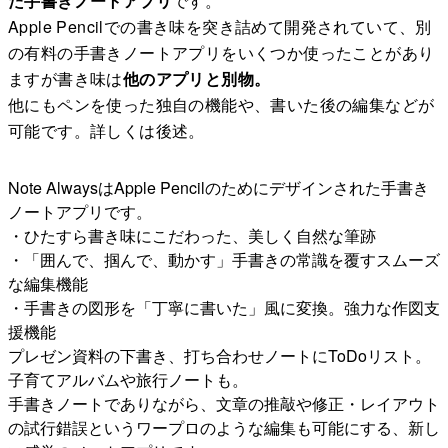
た手書きノートアプリ
です。
Apple Pencilでの書き味を突き詰めて開発されていて、別
の有料の手書きノートアプリをいくつか使ったことがあり
ますが書き味は
他のアプリと別物。
他にもペンを使った独自の機能や、書いた後の編集などが
可能です。詳しくは後述。
Note AlwaysはApple Pencilのためにデザインされた手書き
ノートアプリです。
・ひたすら書き味にこだわった、美しく自然な筆跡
・「囲んで、掴んで、動かす」手書きの常識を覆すスムーズ
な編集機能
・手書きの図形を「丁寧に書いた」風に変換。強力な作図支
援機能
プレゼン資料の下書き、打ち合わせノートにToDoリスト。
子育てアルバムや旅行ノートも。
手書きノートでありながら、文章の推敲や修正・レイアウト
の試行錯誤というワープロのような編集も可能にする、新し