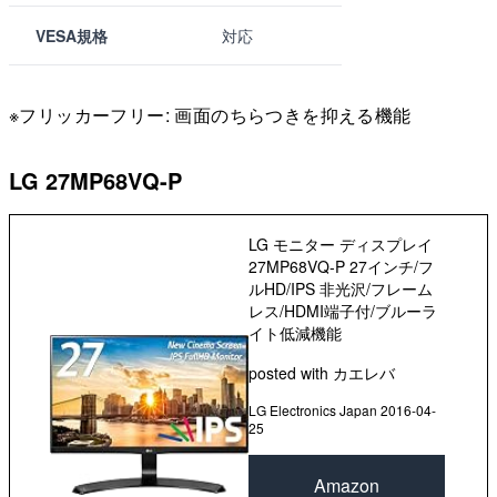
VESA規格
対応
※フリッカーフリー: 画面のちらつきを抑える機能
LG 27MP68VQ-P
LG モニター ディスプレイ
27MP68VQ-P 27インチ/フ
ルHD/IPS 非光沢/フレーム
レス/HDMI端子付/ブルーラ
イト低減機能
posted with
カエレバ
LG Electronics Japan 2016-04-
25
Amazon