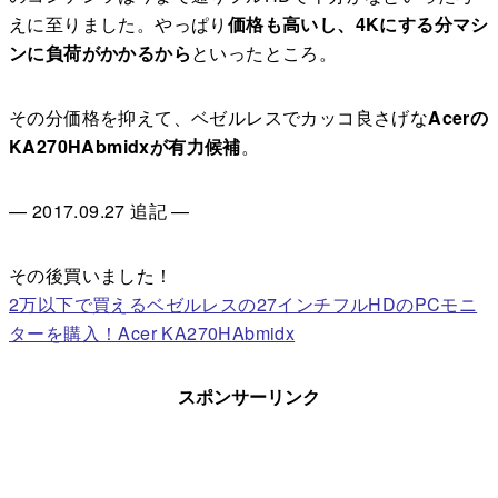
えに至りました。やっぱり
価格も高いし、4Kにする分マシ
ンに負荷がかかるから
といったところ。
その分価格を抑えて、ベゼルレスでカッコ良さげな
Acerの
KA270HAbmidxが有力候補
。
— 2017.09.27 追記 —
その後買いました！
2万以下で買えるベゼルレスの27インチフルHDのPCモニ
ターを購入！Acer KA270HAbmidx
スポンサーリンク