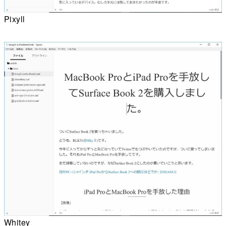
Pixyll
Whitey