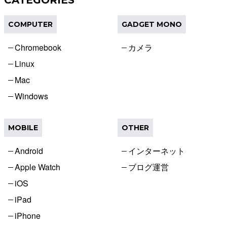
CATEGORIES
COMPUTER
GADGET MONO
Chromebook
カメラ
Linux
Mac
Windows
MOBILE
OTHER
Android
インターネット
Apple Watch
ブログ運営
iOS
iPad
iPhone