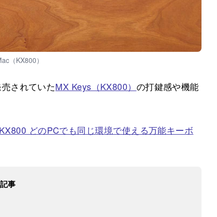
 Mac（KX800）
発売されていた
MX Keys（KX800）
の打鍵感や機能
 Keys KX800 どのPCでも同じ環境で使える万能キーボ