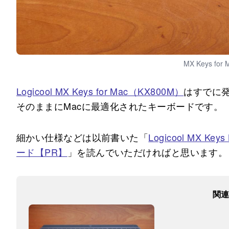
MX Keys for
Logicool MX Keys for Mac（KX800M）
はすでに
そのままにMacに最適化されたキーボードです。
細かい仕様などは以前書いた「
Logicool MX
ード【PR】
」を読んでいただければと思います。