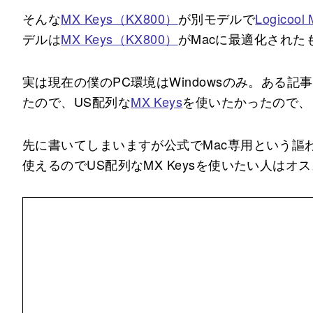
そんな
MX Keys（KX800）
が別モデルで
Logicool
デルは
MX Keys（KX800）
がMacに最適化された
実は現在の僕のPC環境はWindowsのみ。ある記
たので、US配列な
MX Keys
を使いたかったので、
先に書いてしまいますが公式でMac専用という謳われて
使えるのでUS配列なMX Keysを使いたい人は