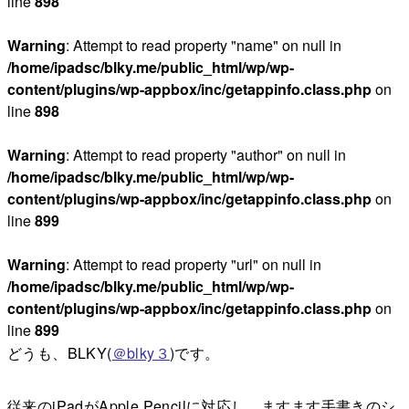
line
898
Warning
: Attempt to read property "name" on null in
/home/ipadsc/blky.me/public_html/wp/wp-
content/plugins/wp-appbox/inc/getappinfo.class.php
on
line
898
Warning
: Attempt to read property "author" on null in
/home/ipadsc/blky.me/public_html/wp/wp-
content/plugins/wp-appbox/inc/getappinfo.class.php
on
line
899
Warning
: Attempt to read property "url" on null in
/home/ipadsc/blky.me/public_html/wp/wp-
content/plugins/wp-appbox/inc/getappinfo.class.php
on
line
899
どうも、BLKY(
＠blky３
)です。
従来のiPadがApple Pencilに対応し、ますます手書きのシ