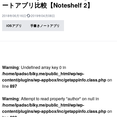
ートアプリ比較【Noteshelf 2】
2018年06月16日
2019年04月08日
iOSアプリ
手書きノートアプリ
Warning
: Undefined array key 0 in
/home/ipadsc/blky.me/public_html/wp/wp-
content/plugins/wp-appbox/inc/getappinfo.class.php
on
line
897
Warning
: Attempt to read property "author" on null in
/home/ipadsc/blky.me/public_html/wp/wp-
content/plugins/wp-appbox/inc/getappinfo.class.php
on