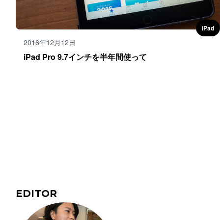
iPad
2016年12月12日
iPad Pro 9.7インチを半年間使って
投
稿
ナ
ビ
ゲ
ー
シ
ョ
ン
EDITOR