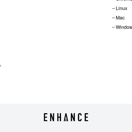
Linux
Mac
Windo
い