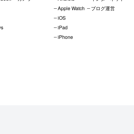
Apple Watch
ブログ運営
iOS
ws
iPad
iPhone