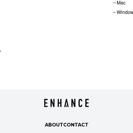
Mac
Windo
い
ABOUT
CONTACT