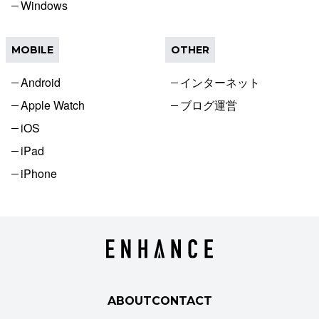
Windows
MOBILE
OTHER
Android
インターネット
Apple Watch
ブログ運営
iOS
iPad
iPhone
ABOUT
CONTACT