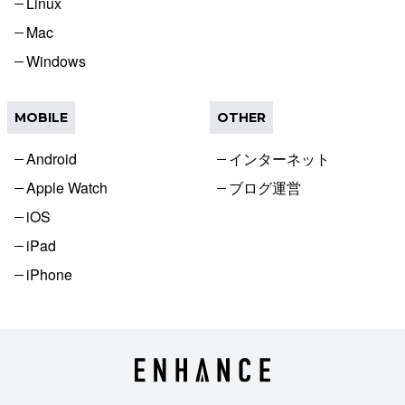
Linux
Mac
Windows
MOBILE
OTHER
Android
インターネット
Apple Watch
ブログ運営
iOS
iPad
iPhone